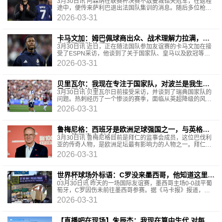
格森就是这么做的
3月30日讯 阿森纳在联赛杯决赛不敌曼城错失冠军，在返程
途中，便传来萨利巴退出法国队集训的消息。随后多位枪手
球员开始退出本期国际比赛。《每日电讯报》撰
2026-03-31
卡马文加：姆巴佩球商出众、战术理解力拉满，天
生适配强队体系
3月30日讯 近日，正在随法国队参加友谊赛的卡马文加在接
受了ESPN采访，他谈到了关于国家队、皇马以及欧冠等话
题。首先聊聊昨日吉列体育场的现场氛围，涌入海量
2026-03-31
贝里瓦尔：我现在专注于国家队，对波兰是我生涯
最重要的比赛
3月30日讯 贝里瓦尔日前接受采访，并谈到了瑞典国家队的
问题。热刺经历了一个惨淡的赛季，面临从英超降级的风
险。卢卡斯·贝里瓦尔本人也断断续续地受到伤病
2026-03-31
鲁梅尼格：西班牙是欧洲足球强国之一，与英格
兰、德国意大利齐名
3月30日讯 鲁梅尼格目前是拜仁的监事会成员，这位巴伐利
亚的传奇人物，是欧洲足坛最有影响力的人物之一。拜仁与
皇马在欧冠1/4决赛相遇，在这场巅峰对决之前，鲁梅
2026-03-31
世界杯球场外标语：C罗没来墨西哥，他知道这里有
人被杀和失踪
03月30日讯 昨天的一场国际友谊赛，墨西哥主场0-0战平葡
萄牙，C罗因伤未前往墨西哥参赛。据《马卡报》报道，举
办本场比赛的阿兹特克体育场附近近几日出现了多条
2026-03-31
【直播吧在现场】朱辰杰：我现在算中生代 对每个