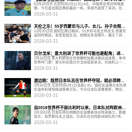
球队我们都想赢
03月30日讯 北京时间3月31日14点，中国男足将对阵喀麦
隆，今日直击国足赛前最后一练，朱辰杰接受了采访。在第
一场比赛中，您作为后防线上的主力，你怎么评价后防线
2026-03-31
天伦之乐！55岁西蒙尼与儿子、女儿、孙子合照，
对孙子尤为疼爱
03月30日讯 国际比赛日期间，55岁的马竞主帅迭戈·西蒙尼
返回阿根廷，享受家庭生活。他晒出多张照片，展示了自己
和儿子、女儿以及孙子在一起的温馨时刻。在这篇
2026-03-31
贝尔戈米：意大利进了世界杯可能也是配角；进不
了也怪不得加图索
3月30日讯 意大利即将在世预赛附加赛决赛迎战波黑，争夺
世界杯门票！意大利名宿贝尔戈米接受采访。托纳利上一场
的进球贝尔戈米：“托纳利进球时，我说‘终于啊’
2026-03-31
渡边刚：既然日本队志在世界杯夺冠，就必须跨越
英格兰这样的强敌
3月30日讯 北京时间4月1日凌晨2:45，国际友谊赛日本队将
在温布利球场挑战英格兰队。今日日本队官推更新，晒出球
队中卫渡边刚在训练间隙的采访。渡边刚表示：“
2026-03-31
自2018世界杯不敌比利时以来，日本队对阵欧洲球
队6胜1平保持不败
3月30日讯 日本队将在明晚的友谊赛客场对阵英格兰，数据
显示，自罗斯托夫之战后，日本队在对阵欧洲球队的7场比
赛中取得了6胜1平的优异战绩。日本队在本月的友谊
2026-03-31