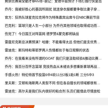
剩余比赛需全勤才够65场~狼记：爱德华兹预计下场打独行侠复出
乔丹：我被好胜心的基因所困扰 就连穿衣服都要争取比妻子穿得
快
官方：狂热队球星克拉克将作为特殊嘉宾出席今日NBC赛前节目
巴克利：篮球只是人生一小部分 为乔丹其他领域也取得成功而自
豪
伤完了！今日国王对阵篮网 德罗赞&蒙克都将缺战
雷霆尼克斯总决赛预演？哈滕：不能看得太远 但他们是支优秀球
队
雷迪克：斯玛特和蒂耶罗两人伤情都处于每日观察的状态
乔丹：在我看来没有所谓的GOAT 我们只是汲取经验&推动比赛发
展
乔丹：我百分百怀念篮球 竞技热血从未褪去多想重新拿球再战一
场
手感火热！特伦特首节投篮6中4砍11分2板1助1断 三分5中3
里夫斯：艾顿和海斯两人类型不同 但在各自擅长的领域都很有效
率
雷迪克：高尔夫是我们队内很好的粘合剂 队员们能借此尽情放松