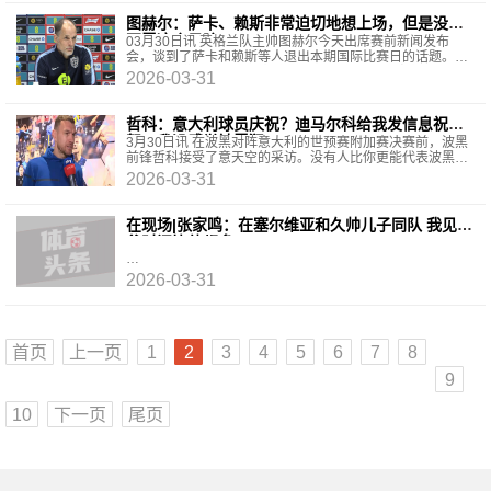
图赫尔：萨卡、赖斯非常迫切地想上场，但是没必
要冒这个风险
03月30日讯 英格兰队主帅图赫尔今天出席赛前新闻发布
会，谈到了萨卡和赖斯等人退出本期国际比赛日的话题。图
赫尔：“他们非常迫切地想参加比赛，参与到球队中来
2026-03-31
哲科：意大利球员庆祝？迪马尔科给我发信息祝
贺，我没感觉被冒犯
3月30日讯 在波黑对阵意大利的世预赛附加赛决赛前，波黑
前锋哲科接受了意天空的采访。没有人比你更能代表波黑，
但也很少有人比你更了解意大利队，毕竟你在意大
2026-03-31
在现场|张家鸣：在塞尔维亚和久帅儿子同队 我见他
爸时间比他都多
2026-03-31
首页
上一页
1
2
3
4
5
6
7
8
9
10
下一页
尾页