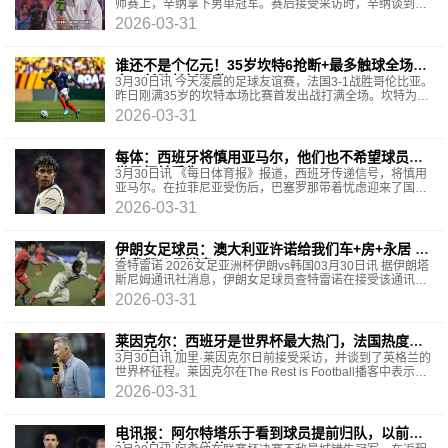
师赛上，辛纳拿下男单冠军。赛后接受采访时，辛纳谈到了
本周在F1分站夺冠的同胞安东内利以及意大利队。
2026-03-31
谁还不是个亿元！35岁坎特6抢断+最多触球全场飞
奔，任队长斩强敌
3月30日讯 今天凌晨的足球友谊赛，法国3-1战胜哥伦比亚。
昨日刚满35岁的坎特本场比赛首发出战打满全场。坎特为了
冲击本届世界杯，不惜大幅降薪离开沙特前往土
2026-03-31
每体：西班牙将慎用亚马尔，他们也不希望球员在
世界杯前受伤
3月30日讯 《每日体育报》报道，西班牙传递信号，将慎用
亚马尔。在拉菲尼亚受伤后，巴塞罗那带着忧虑迎来了国家
队比赛间歇期的第二波赛事。弗里克失去了一位基
2026-03-31
伊朗女足球员：澳大利亚许诺给我们车+房+永居 伪
造我们父母消息
查特雷诺 2026女足亚洲杯伊朗vs韩国03月30日讯 据伊朗塔
斯尼姆通讯社消息，伊朗女足球员查特雷诺在接受该通讯社
记者采访时透露，澳大利亚为了将她们留下，伪造
2026-03-31
莱因克尔：西班牙是世界杯最大热门，法国热度也
高于英格兰
3月30日讯 加里·莱因克尔日前接受采访，并谈到了英格兰的
世界杯征程。莱因克尔在The Rest is Football播客中表示：
“世界杯现在非常接近了，我知道西班牙实际
2026-03-31
电讯报：阿尔特塔乐于看到球员提前归队，以前弗