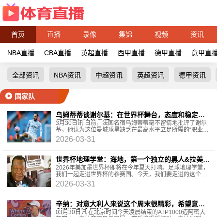
首页
直播
录像
集锦
视频
资讯
NBA直播
CBA直播
英超直播
西甲直播
德甲直播
意甲直
全部资讯
NBA资讯
中超资讯
英超资讯
德甲资讯
国家队
乌姆蒂蒂谈谢尔基：在世界杯舞台，态度和稳定性
是不可欠缺的品质
3月30日讯 日前，法国名宿乌姆蒂蒂毫不留情地批评了谢尔
基，他认为这位曼城球星缺乏在最高水平立足所需的“职业成
熟度”。乌姆蒂蒂说：“谢尔基可以尝试一些事
2026-03-31
世界杯地理学堂：海地，第一个独立的黑人&拉美国
家
2026年美加墨世界杯即将在今年夏天打响。足球地理学堂，
我们一起走进世界杯的参赛国。今天，我们要走进的这个国
家，时隔52年再次闯进世界杯。这个国家就是海地
2026-03-31
辛纳：对意大利人来说这个周末很精彩，希望意大
利能顺利拿下波黑
03月30日讯 在北京时间今天凌晨结束的ATP1000迈阿密大