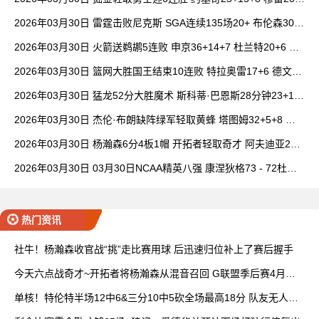
6+7 波津23分
2026年03月30日 雷霆击败尼克斯 SGA连续135场20+ 布伦森30分
唐斯15+18
2026年03月30日 火箭送鹈鹕5连败 申京36+14+7 杜兰特20+6 锡
安18分
2026年03月30日 篮网大胜国王结束10连败 特拉奥雷17+6 德文·
卡特20+8
2026年03月30日 猛龙52分大胜魔术 斯科蒂·巴恩斯28分钟23+15
班凯罗14中3
2026年03月30日 杰伦·布朗缺阵绿军轻取黄蜂 塔图姆32+5+8 普
理查德28+6+6
2026年03月30日 杨瀚森6分4板1帽 开拓者轻取奇才 阿夫迪亚20+
7+5 卡马拉23+7
2026年03月30日 03月30日NCAA精英八强 康涅狄格73 - 72杜克
全场集锦
热门资讯
社牛！杨瀚森收官战“挑”走比赛用球 后迅速归位补上了赛后握手
今天六点战奇才~开拓者将杨瀚森从混音召回 G联盟季后赛4月开
打
单核！特伦特半场12中6&三分10中5砍全场最高18分 队友无人上
双