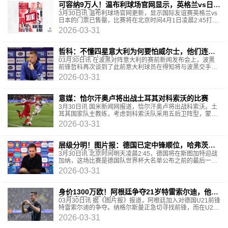
可容纳9万人！温布利球场官网显示，英格兰vs日本
的门票已售罄
3月30日讯 温布利球场官网更新，显示国际友谊赛英格兰vs
日本的门票已售罄，比赛将在北京时间4月1日凌晨2:45打
响。温布利球场是目前欧洲容量第二大的球场，可容
2026-03-31
哲科：不懂四星意大利为何要怕威尔士，他们连续
两届无缘压力很大
03月30日讯 在波黑对阵意大利的赛前新闻发布会上，波黑
前锋哲科再次谈到了此前意大利球员在得知将与波黑交手时
庆祝的事件。【相关】提前开香槟？意大利球员庆
2026-03-31
意媒：恰尔汗奥卢将出战土耳其对科索沃的比赛
3月30日讯 国米新闻网报道，恰尔汗奥卢将出战科索沃。土
耳其国家队主教练，考虑到科索沃队采用五后卫阵型，蒙特
拉的想法是彻底改变阵型，在最近几次训练中，他使用
2026-03-31
层级分明！图片报：德国已定中锋顺位，哈弗茨主
力沃尔特马德替补
3月30日讯 北京时间明天凌晨2:45，德国将在斯图加特迎战
加纳，这场比赛是德国队世界杯大名单公布之前的最后一场
热身赛。《图片报》撰文分析，本场比赛热议度最
2026-03-31
身价1300万欧！阿根廷争夺21岁特雷索尔迪，他可
为德意阿三国出战
03月30日讯 据《图片报》报道，阿根廷加入对德国U21前锋
特雷索尔迪的争夺。纳格尔斯曼正急切寻找前锋，而在U21
梯队，早已有一人准备就绪，特雷索尔迪在争夺欧洲杯
2026-03-31