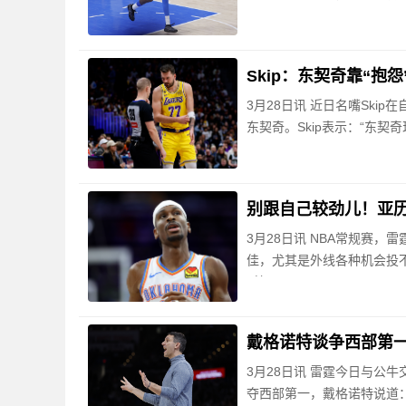
Skip：东契奇靠“抱
3月28日讯 近日名嘴Skip在自
东契奇。Skip表示：“东
别跟自己较劲儿！亚历山
3月28日讯 NBA常规赛，
佳，尤其是外线各种机会投不进
2篮
戴格诺特谈争西部第一
3月28日讯 雷霆今日与公
夺西部第一，戴格诺特说道