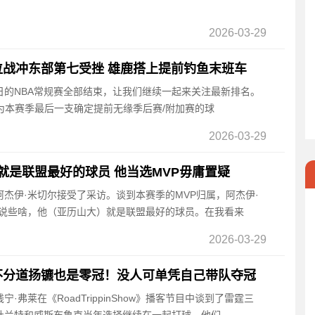
2026-03-29
战冲东部第七受挫 雄鹿搭上提前钓鱼末班车
日的NBA常规赛全部结束，让我们继续一起来关注最新排名。
，成为本赛季最后一支确定提前无缘季后赛/附加赛的球
2026-03-29
A就是联盟最好的球员 他当选MVP毋庸置疑
员阿杰伊·米切尔接受了采访。谈到本赛季的MVP归属，阿杰伊·
能说些啥，他（亚历山大）就是联盟最好的球员。在我看来
2026-03-29
不分道扬镳也是零冠！没人可单凭自己带队夺冠
宁·弗莱在《RoadTrippinShow》播客节目中谈到了雷霆三