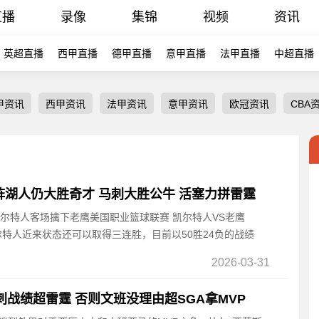
直播
录像
集锦
视频
资讯
英超直播
西甲直播
德甲直播
意甲直播
法甲直播
中超直播
甲资讯
西甲资讯
法甲资讯
意甲资讯
欧冠资讯
CBA
阵湖人仍大胜奇才 马刺大胜公牛 活塞力拼雷霆
凯尔特人客场擒下老鹰美国职业篮球联赛 凯尔特人VS老鹰
凯尔特人近来状态还可以取得三连胜，目前以50胜24负的战绩
2026-03-31
刺战绩超雷霆 否则文班没理由超SGA拿MVP