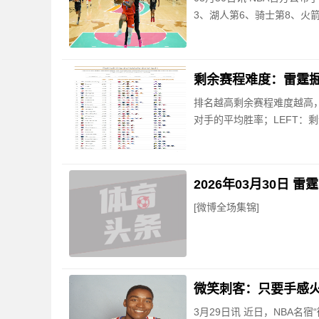
3、湖人第6、骑士第8、火箭
剩余赛程难度：雷霆掘金
排名越高剩余赛程难度越高
对手的平均胜率；LEFT：
[微博全场集锦]
微笑刺客：只要手感火
3月29日讯 近日，NBA名宿“