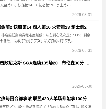
跌至第10、快船第14、开拓者第19、勇士第20
2026-03-31
前2 快船第14 湖人第16 火箭第23 骑士倒2
，排名越低剩余赛程难度越低！从左到右依次是：SOS：剩余
剩余场数；最难打的对手罗列；最好打的对手罗列。
2026-03-31
2026年03月30日 雷霆击败尼克斯 SGA连续135场20+ 布伦森30分 唐斯15+18
2026-03-30
热每回合都拿球 联盟420人单场都能拿100分
微笑刺客”伊塞亚·托马斯参加了《Run It Back》节目。谈及张