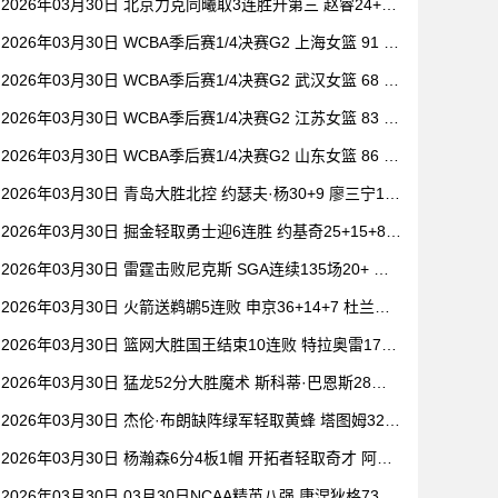
2026年03月30日 北京力克同曦取3连胜升第三 赵睿24+6
祝铭震19分 郭昊文缺阵
2026年03月30日 WCBA季后赛1/4决赛G2 上海女篮 91 -
104 四川女篮 全场集锦
2026年03月30日 WCBA季后赛1/4决赛G2 武汉女篮 68 -
101 山西女篮 全场集锦
2026年03月30日 WCBA季后赛1/4决赛G2 江苏女篮 83 -
73 东莞女篮 全场集锦
2026年03月30日 WCBA季后赛1/4决赛G2 山东女篮 86 -
80 新疆女篮 全场集锦
2026年03月30日 青岛大胜北控 约瑟夫·杨30+9 廖三宁15
+6 豪斯14中1
2026年03月30日 掘金轻取勇士迎6连胜 约基奇25+15+8
穆雷20+6+7 波津23分
2026年03月30日 雷霆击败尼克斯 SGA连续135场20+ 布
伦森30分 唐斯15+18
2026年03月30日 火箭送鹈鹕5连败 申京36+14+7 杜兰特2
0+6 锡安18分
2026年03月30日 篮网大胜国王结束10连败 特拉奥雷17+6
德文·卡特20+8
2026年03月30日 猛龙52分大胜魔术 斯科蒂·巴恩斯28分
钟23+15 班凯罗14中3
2026年03月30日 杰伦·布朗缺阵绿军轻取黄蜂 塔图姆32+
5+8 普理查德28+6+6
2026年03月30日 杨瀚森6分4板1帽 开拓者轻取奇才 阿夫
迪亚20+7+5 卡马拉23+7
2026年03月30日 03月30日NCAA精英八强 康涅狄格73 -