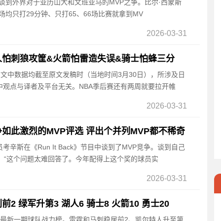
蒙斯谈到外界对于亚历山大和文班亚马的MVP之争。比尔·西蒙斯
场均只打29分钟、只打65、66场比赛就拿到MV
2026-03-31
人怕刺狼攻筐&火箭怕雷造失误&骑士怕蜂三分
，文中数据均截至原文发稿时（当地时间3月30日），所涉及日
中观点与译者及平台无关。NBA季后赛还有两周就要拉开帷
2026-03-31
如此激烈的MVP评选 评出个并列MVP都不稀奇
员考辛斯在《Run It Back》节目中谈到了MVP竞争。谈到自己
：“这个问题太难回答了。今年配得上这个奖的球员实
2026-03-31
 绿军升第3 湖人6 骑士8 火箭10 勇士20
公布了最新一期球队战力榜。雷霆和马刺稳居前2、凯尔特人升至第