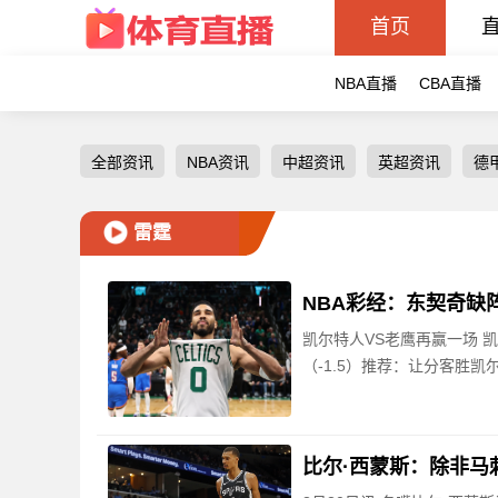
首页
NBA直播
CBA直播
全部资讯
NBA资讯
中超资讯
英超资讯
德
雷霆
NBA彩经：东契奇缺
凯尔特人VS老鹰再赢一场 
（-1.5）推荐：让分客胜
比尔·西蒙斯：除非马