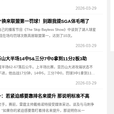
2026-03-29
怨”换来联盟第一罚球！别跟我提SGA体毛哨了
己的播客节目《The Skip Bayless Show》中谈到了湖人球星
契奇现在场均罚球次数高居联盟第一，达到了10次。
2026-03-29
大半场14中5&三分7中0拿到11分2板3助
雷霆半场62-67落后公牛。上半场比赛，亚历山大进攻端状态不
，他出战17分钟，14中5，三分7中0，罚球3中1拿到11分
2026-03-29
：若紧迫感要靠排名来提升 那说明标准不高
牛交手，赛前，雷霆主帅戴格诺特接受媒体采访。谈及与马刺争
：“如果你的紧迫感要靠盯着排名来提升，那说明你从一