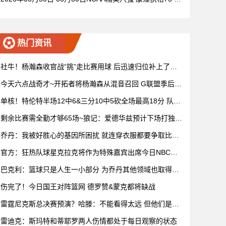
72杜克 全场集锦
热门资讯
社牛！杨瀚森收官战“挑”走比赛用球 后迅速归位补上了赛
后握手
今天六点战奇才~开拓者将杨瀚森从混音召回 G联盟季后赛
4月开打
单核！特伦特半场12中6&三分10中5砍全场最高18分 队友
无人上双
剩余比赛需全勤才够65场~狼记：爱德华兹预计下场打独行
侠复出
乔丹：我被好胜心的基因所困扰 就连穿衣服都要争取比妻
子穿得快
官方：狂热队球星克拉克将作为特殊嘉宾出席今日NBC赛
前节目
巴克利：篮球只是人生一小部分 为乔丹其他领域也取得成
功而自豪
伤完了！今日国王对阵篮网 德罗赞&蒙克都将缺战
雷霆尼克斯总决赛预演？哈滕：不能看得太远 但他们是支
优秀球队
雷迪克：斯玛特和蒂耶罗两人伤情都处于每日观察的状态