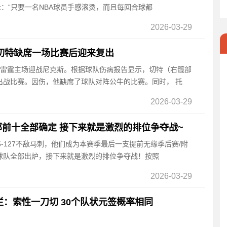
示：“只要一名NBA球员手感滚烫，而且每回合球都
2026-03-29
切特缺席一场比赛后迎来复出
半，雷霆主场迎战尼克斯。根据球队伤病报告显示，切特（右髋部
出战比赛。因伤，他缺席了球队对阵公牛的比赛。同时， 托
2026-03-29
前十全部确定 接下来就是激烈的排位争夺战~
95-127不敌马刺，他们成为本赛季最后一支提前无缘季后赛/附
球队全部出炉，接下来就是激烈的排位争夺战！按照
2026-03-29
烂：索性一刀切 30个队状元签概率相同