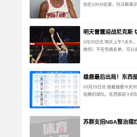
伯伦100分纪录，托马斯表
明天雷霆迎战尼克斯 
3月29日讯 明天上午7点
挫伤）不在伤病名单，可以
雄鹿最后出局！东西部
03月29日讯 随着雄鹿今天
加赛的球队。东西部前十的
苏群支招NBA整治摆