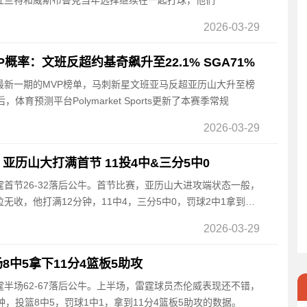
杜兰特和威斯布鲁克当年选择继续在一起打球，他们
2026-03-29
概率：文班反超约基奇飙升至22.1% SGA71%
布了最新一期的MVP榜单，马刺新星文班亚马反超亚历山大升至榜
体育预测平台Polymarket Sports更新了本赛季常规
2026-03-29
亚历山大打满首节 11投4中&三分5中0
雷霆首节26-32落后公牛。首节比赛，亚历山大进攻端状态一般，
无收，他打满12分钟，11中4，三分5中0，罚球2中1拿到9
2026-03-29
中5拿下11分4篮板5助攻
雷霆半场62-67落后公牛。上半场，雷霆球员杰伦威表现还不错，
，投篮8中5，罚球1中1，拿到11分4篮板5助攻的数据。