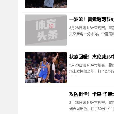
一波流！雷霆跨两节6分
3月28日讯 NBA常规赛
突然断电一分未得，雷霆轰出1
状态回暖！杰伦威16中
3月28日讯 NBA常规赛，
场上发挥很全能，打了27分钟
攻1抢
攻防俱佳！卡森·华莱士1
3月28日讯 NBA常规赛，
端表现出色，打了30分钟11