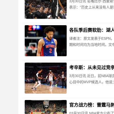
3月30日讯 名嘴比尔·西
表示：“历史上从来没有人是
各队季后赛软肋：湖
译者注：原文发表于ESPN
期和时间均为当地时间。文
考辛斯：从未见过竞争
3月30日讯 近日，前NBA球
心目中的MVP候选人，他说
官方战力榜：雷霆马刺前2
03月30日讯 NBA官方