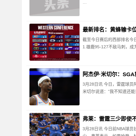
最新排名：黄蜂输卡位
截至今日赛后的西部排名今
1.雄鹿95-127不敌马刺
阿杰伊·米切尔：SG
3月28日讯 今日，雷霆球
米切尔说道：“我不知道还
弗莱：雷霆三少即使
3月28日讯 今日前NBA球员钱