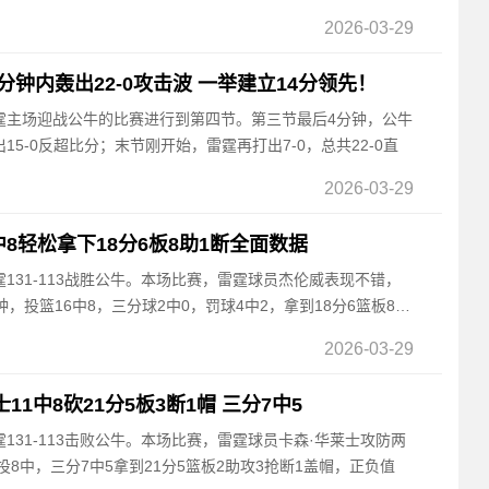
2026-03-29
钟内轰出22-0攻击波 一举建立14分领先！
，雷霆主场迎战公牛的比赛进行到第四节。第三节最后4分钟，公牛
5-0反超比分；末节刚开始，雷霆再打出7-0，总共22-0直
2026-03-29
8轻松拿下18分6板8助1断全面数据
雷霆131-113战胜公牛。本场比赛，雷霆球员杰伦威表现不错，
，投篮16中8，三分球2中0，罚球4中2，拿到18分6篮板8助
2026-03-29
1中8砍21分5板3断1帽 三分7中5
雷霆131-113击败公牛。本场比赛，雷霆球员卡森·华莱士攻防两
投8中，三分7中5拿到21分5篮板2助攻3抢断1盖帽，正负值