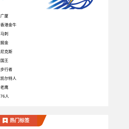
宁波
广厦
香港金牛
马刺
掘金
尼克斯
国王
步行者
凯尔特人
老鹰
76人
热门标签