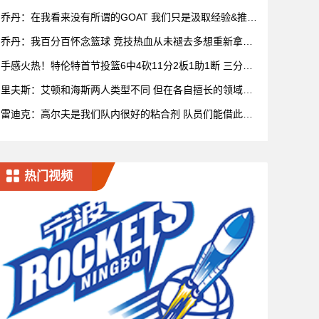
乔丹：在我看来没有所谓的GOAT 我们只是汲取经验&推动
比赛发展
乔丹：我百分百怀念篮球 竞技热血从未褪去多想重新拿球
再战一场
手感火热！特伦特首节投篮6中4砍11分2板1助1断 三分5
中3
里夫斯：艾顿和海斯两人类型不同 但在各自擅长的领域都
很有效率
雷迪克：高尔夫是我们队内很好的粘合剂 队员们能借此尽
情放松
热门视频