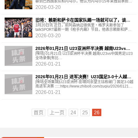
聊到巴西国家队和内马尔，他认为内马尔15年来独自承担着
带巴西赢得世界杯的重任，身边没有一个水平匹配的
2026-03-20
旧将：赖斯和萨卡在国家队踢一场就可以了，谈不
拢就诈伤回俱乐部
3月20日讯 近日，前阿森纳边锋佩里・格罗夫斯参加了
talkSPORT最新一期《枪手内幕》节目，他表示赖斯和萨卡
应当避免在国际比赛日连踢两场，从而为阿森纳冲击四冠
2026-03-20
2026年01月21日 U23亚洲杯半决赛 越南U23vs中
国男足U23 全场录像
[咪咕] 01月21日 U23亚洲杯半决赛 越南U23vs中国男足U23
全场录像[有比
分]::::::http://www.miguvideo.com/p/detail/962542094||||||
2026-01-21
2026年01月21日 进军决赛！U23国足3-0十人越南
将战日本 彭啸向余望王钰栋破门
[咪咕全场集锦]U23亚洲杯-彭啸向余望王钰栋破门 国足3-0越
南进军决赛 ::::::https://www.zhibo8.com/zuqiu/2026/0121-
c78af94-svideo.htm||||||[进球视频]激情脱衣庆祝！拜合
2026-01-21
首页
上一页
24
25
26