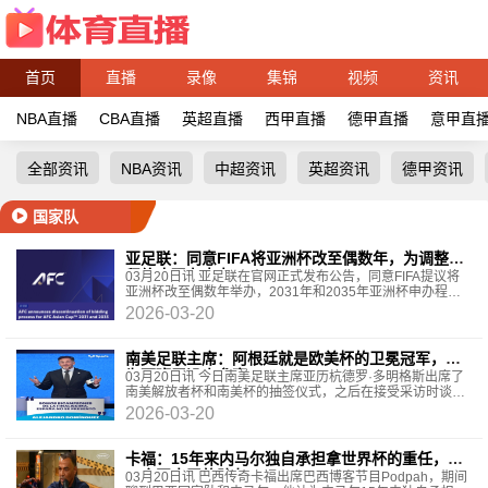
首页
直播
录像
集锦
视频
资讯
NBA直播
CBA直播
英超直播
西甲直播
德甲直播
意甲直
全部资讯
NBA资讯
中超资讯
英超资讯
德甲资讯
国家队
亚足联：同意FIFA将亚洲杯改至偶数年，为调整赛
程终止现有申办
03月20日讯 亚足联在官网正式发布公告，同意FIFA提议将
亚洲杯改至偶数年举办，2031年和2035年亚洲杯申办程序
已经终止。2004年中国亚洲杯后，亚足联为避免与奥运
2026-03-20
南美足联主席：阿根廷就是欧美杯的卫冕冠军，因
为西班牙没来参赛
03月20日讯 今日南美足联主席亚历杭德罗·多明格斯出席了
南美解放者杯和南美杯的抽签仪式，之后在接受采访时谈到
了被取消的欧美杯。多明格斯：“如果我们按网
2026-03-20
卡福：15年来内马尔独自承担拿世界杯的重任，没
一个同水平的队友
03月20日讯 巴西传奇卡福出席巴西博客节目Podpah，期间