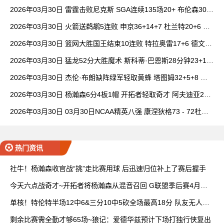
6+7 波津23分
2026年03月30日 雷霆击败尼克斯 SGA连续135场20+ 布伦森30分
唐斯15+18
2026年03月30日 火箭送鹈鹕5连败 申京36+14+7 杜兰特20+6 锡
安18分
2026年03月30日 篮网大胜国王结束10连败 特拉奥雷17+6 德文·
卡特20+8
2026年03月30日 猛龙52分大胜魔术 斯科蒂·巴恩斯28分钟23+15
班凯罗14中3
2026年03月30日 杰伦·布朗缺阵绿军轻取黄蜂 塔图姆32+5+8 普
理查德28+6+6
2026年03月30日 杨瀚森6分4板1帽 开拓者轻取奇才 阿夫迪亚20+
7+5 卡马拉23+7
2026年03月30日 03月30日NCAA精英八强 康涅狄格73 - 72杜克
全场集锦
热门资讯
社牛！杨瀚森收官战“挑”走比赛用球 后迅速归位补上了赛后握手
今天六点战奇才~开拓者将杨瀚森从混音召回 G联盟季后赛4月开
打
单核！特伦特半场12中6&三分10中5砍全场最高18分 队友无人上
双
剩余比赛需全勤才够65场~狼记：爱德华兹预计下场打独行侠复出