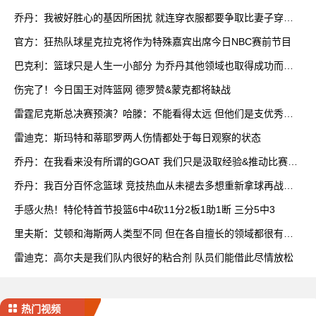
乔丹：我被好胜心的基因所困扰 就连穿衣服都要争取比妻子穿得
快
官方：狂热队球星克拉克将作为特殊嘉宾出席今日NBC赛前节目
巴克利：篮球只是人生一小部分 为乔丹其他领域也取得成功而自
豪
伤完了！今日国王对阵篮网 德罗赞&蒙克都将缺战
雷霆尼克斯总决赛预演？哈滕：不能看得太远 但他们是支优秀球
队
雷迪克：斯玛特和蒂耶罗两人伤情都处于每日观察的状态
乔丹：在我看来没有所谓的GOAT 我们只是汲取经验&推动比赛发
展
乔丹：我百分百怀念篮球 竞技热血从未褪去多想重新拿球再战一
场
手感火热！特伦特首节投篮6中4砍11分2板1助1断 三分5中3
里夫斯：艾顿和海斯两人类型不同 但在各自擅长的领域都很有效
率
雷迪克：高尔夫是我们队内很好的粘合剂 队员们能借此尽情放松
热门视频