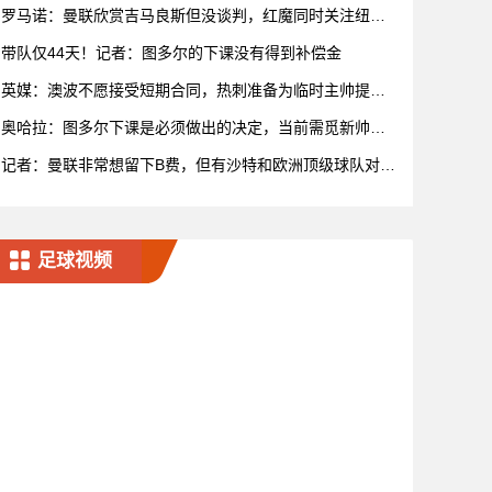
签署新合同
罗马诺：曼联欣赏吉马良斯但没谈判，红魔同时关注纽卡
中场托纳利
带队仅44天！记者：图多尔的下课没有得到补偿金
英媒：澳波不愿接受短期合同，热刺准备为临时主帅提供
丰厚保级奖
奥哈拉：图多尔下课是必须做出的决定，当前需觅新帅拯
救这个赛季
记者：曼联非常想留下B费，但有沙特和欧洲顶级球队对球
员有意
足球视频
中国女足U16