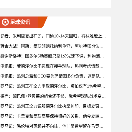
翰逊、内科威廉姆斯失点
足球资讯
记者：米利唐复出在即，门迪10-14天回归，裤袜难赶上拜
仁次回合
转会大战！阿斯：曼联领跑托纳利争夺，阿尔特塔也认为
他适合枪手
感谢斯洛特！图多尔5场英超只拿1分光速下课，利物浦送
唯一温暖
电讯报：若德泽尔比不愿现在接手球队，热刺考虑请戴奇
救火
电讯报：热刺总监和CEO要为聘请图多尔负责，这是队史
最糟糕决定
罗马诺：热刺正在全力争取德泽尔比，哪怕仅有1%希望也
会去尝试
德尚：姆巴佩+登贝莱的组合还不够，我希望球队战术变得
不可预测
罗马诺：热刺正全力说服德泽尔比执掌帅印，目标夏窗前
敲定任命
罗马诺：卡里克和曼联高层保持很好的关系，他今夏转正
的机会很大
罗马诺：略伦特对英超并不向往，他非常希望留在马竞并