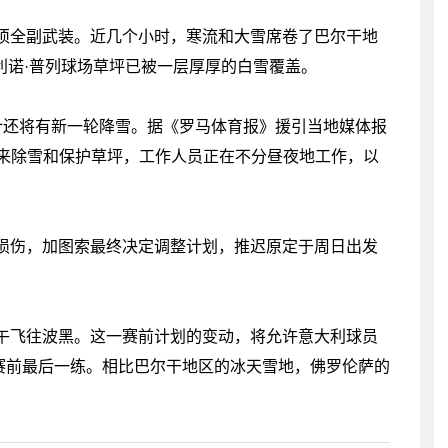
须全副武装。近几个小时，寒流和大雪席卷了巴尔干地
利诺·普列球场草坪已被一层厚厚的白雪覆盖。
计还将有新一轮降雪。据《罗马体育报》援引当地媒体报
备来除雪和保护草坪，工作人员正在不分昼夜地工作，以
损伤，加图索最终决定调整计划，推迟原定于周日出发
午飞往波黑。这一赛前计划的变动，将允许意大利球员
赛前最后一练。相比巴尔干地区的冰天雪地，佛罗伦萨的