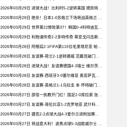
良机 葡萄牙仅2射正
2026年03月29日 进球大战！比利时5-2逆转美国 德凯特拉
雷点射卢克巴基奥替补双响
2026年03月29日 绝杀！日本1-0苏格兰下场将战英格兰 伊
东纯也替补制胜田中碧中框
2026年03月29日 世界第22惨败第37！韩国0-4科特迪瓦，
孙兴慜李刚仁替补无建树
2026年03月29日 利物浦传奇2-2多特传奇 蒂亚戈闪击斯皮
林世界波杰拉德失单刀
2026年03月28日 阿根廷2-1FIFA第115位毛里塔尼亚 帕斯
收获国家队处子球恩佐建功
2026年03月28日 友谊赛-荷兰2-1逆转挪威 范戴克破门赖
因德斯建功邓弗里斯助攻
2026年03月28日 进球大战！友谊赛德国4-3瑞士 维尔茨神
仙球+2射2传格纳布里传射
2026年03月28日 友谊赛-西班牙3-0塞尔维亚 奥亚萨瓦尔
双响穆尼奥斯首秀替补建功
2026年03月28日 友谊赛-英格兰1-1乌拉圭 本·怀特破门
+送点巴尔韦德补时点射绝平
2026年03月27日 邵佳一执教开门红！国足2-0库拉索 张玉
宁传射韦世豪凌空斩
2026年03月27日 友谊赛-哥伦比亚1-2克罗地亚 武什科维
奇破门马塔诺维奇建功
2026年03月27日 捷克2-2点球大战4-3爱尔兰进附加赛决
赛 将战丹麦争夺世界杯门票
2026年03月27日 将战意大利！波黑点球5-3战胜威尔士 约