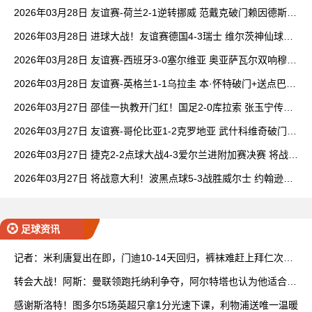
家队处子球恩佐建功
2026年03月28日 友谊赛-荷兰2-1逆转挪威 范戴克破门赖因德斯建
功邓弗里斯助攻
2026年03月28日 进球大战！友谊赛德国4-3瑞士 维尔茨神仙球+2
射2传格纳布里传射
2026年03月28日 友谊赛-西班牙3-0塞尔维亚 奥亚萨瓦尔双响穆尼
奥斯首秀替补建功
2026年03月28日 友谊赛-英格兰1-1乌拉圭 本·怀特破门+送点巴尔
韦德补时点射绝平
2026年03月27日 邵佳一执教开门红！国足2-0库拉索 张玉宁传射
韦世豪凌空斩
2026年03月27日 友谊赛-哥伦比亚1-2克罗地亚 武什科维奇破门马
塔诺维奇建功
2026年03月27日 捷克2-2点球大战4-3爱尔兰进附加赛决赛 将战丹
麦争夺世界杯门票
2026年03月27日 将战意大利！波黑点球5-3战胜威尔士 约翰逊、
内科威廉姆斯失点
足球资讯
记者：米利唐复出在即，门迪10-14天回归，裤袜难赶上拜仁次回
合
转会大战！阿斯：曼联领跑托纳利争夺，阿尔特塔也认为他适合枪
手
感谢斯洛特！图多尔5场英超只拿1分光速下课，利物浦送唯一温暖