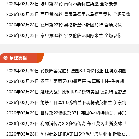
录像
2026年03月23日 法甲第27轮 南特vs斯特拉斯堡 全场录像
2026年03月23日 西甲第29轮 皇家马德里vs马德里竞技 全场录像
2026年03月23日 德甲第27轮 奥格斯堡vs斯图加特 全场录像
2026年03月23日 意甲第30轮 佛罗伦萨vs国际米兰 全场录像
足球集锦
2026年03月30日 轮换阵容完胜！法国3-1哥伦比亚 杜埃双响图拉
姆传射建功
2026年03月29日 闷平！葡萄牙0-0墨西哥 拉莫斯中柱+失良机 葡
萄牙仅2射正
2026年03月29日 进球大战！比利时5-2逆转美国 德凯特拉雷点射
卢克巴基奥替补双响
2026年03月29日 绝杀！日本1-0苏格兰下场将战英格兰 伊东纯也
替补制胜田中碧中框
2026年03月29日 世界第22惨败第37！韩国0-4科特迪瓦，孙兴慜
李刚仁替补无建树
2026年03月29日 利物浦传奇2-2多特传奇 蒂亚戈闪击斯皮林世界
波杰拉德失单刀
2026年03月28日 阿根廷2-1FIFA第115位毛里塔尼亚 帕斯收获国