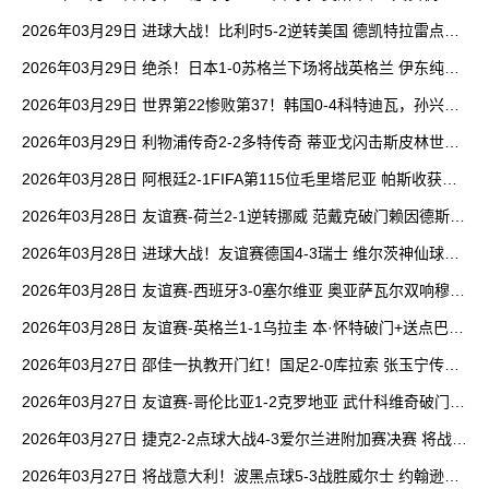
萄牙仅2射正
2026年03月29日 进球大战！比利时5-2逆转美国 德凯特拉雷点射
卢克巴基奥替补双响
2026年03月29日 绝杀！日本1-0苏格兰下场将战英格兰 伊东纯也
替补制胜田中碧中框
2026年03月29日 世界第22惨败第37！韩国0-4科特迪瓦，孙兴慜
李刚仁替补无建树
2026年03月29日 利物浦传奇2-2多特传奇 蒂亚戈闪击斯皮林世界
波杰拉德失单刀
2026年03月28日 阿根廷2-1FIFA第115位毛里塔尼亚 帕斯收获国
家队处子球恩佐建功
2026年03月28日 友谊赛-荷兰2-1逆转挪威 范戴克破门赖因德斯建
功邓弗里斯助攻
2026年03月28日 进球大战！友谊赛德国4-3瑞士 维尔茨神仙球+2
射2传格纳布里传射
2026年03月28日 友谊赛-西班牙3-0塞尔维亚 奥亚萨瓦尔双响穆尼
奥斯首秀替补建功
2026年03月28日 友谊赛-英格兰1-1乌拉圭 本·怀特破门+送点巴尔
韦德补时点射绝平
2026年03月27日 邵佳一执教开门红！国足2-0库拉索 张玉宁传射
韦世豪凌空斩
2026年03月27日 友谊赛-哥伦比亚1-2克罗地亚 武什科维奇破门马
塔诺维奇建功
2026年03月27日 捷克2-2点球大战4-3爱尔兰进附加赛决赛 将战丹
麦争夺世界杯门票
2026年03月27日 将战意大利！波黑点球5-3战胜威尔士 约翰逊、