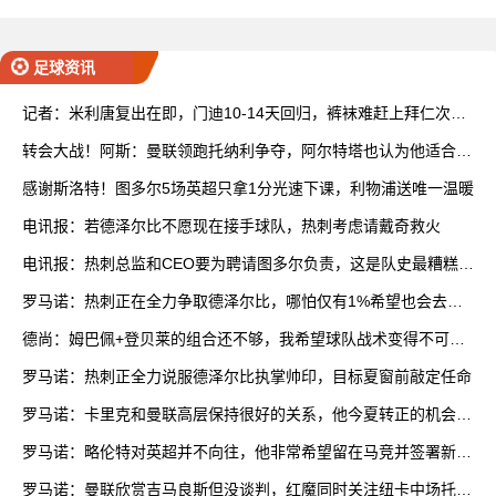
内科威廉姆斯失点
足球资讯
记者：米利唐复出在即，门迪10-14天回归，裤袜难赶上拜仁次回
合
转会大战！阿斯：曼联领跑托纳利争夺，阿尔特塔也认为他适合枪
手
感谢斯洛特！图多尔5场英超只拿1分光速下课，利物浦送唯一温暖
电讯报：若德泽尔比不愿现在接手球队，热刺考虑请戴奇救火
电讯报：热刺总监和CEO要为聘请图多尔负责，这是队史最糟糕决
定
罗马诺：热刺正在全力争取德泽尔比，哪怕仅有1%希望也会去尝
试
德尚：姆巴佩+登贝莱的组合还不够，我希望球队战术变得不可预
测
罗马诺：热刺正全力说服德泽尔比执掌帅印，目标夏窗前敲定任命
罗马诺：卡里克和曼联高层保持很好的关系，他今夏转正的机会很
大
罗马诺：略伦特对英超并不向往，他非常希望留在马竞并签署新合
同
罗马诺：曼联欣赏吉马良斯但没谈判，红魔同时关注纽卡中场托纳