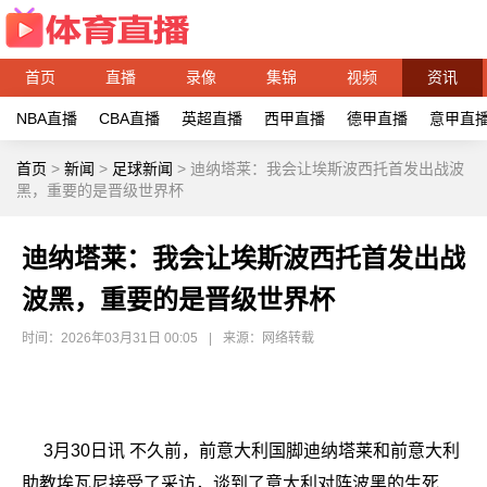
首页
直播
录像
集锦
视频
资讯
NBA直播
CBA直播
英超直播
西甲直播
德甲直播
意甲直
首页
>
新闻
>
足球新闻
>
迪纳塔莱：我会让埃斯波西托首发出战波
黑，重要的是晋级世界杯
迪纳塔莱：我会让埃斯波西托首发出战
波黑，重要的是晋级世界杯
时间：2026年03月31日 00:05
|
来源：网络转载
3月30日讯 不久前，前意大利国脚迪纳塔莱和前意大利
助教埃瓦尼接受了采访，谈到了意大利对阵波黑的生死