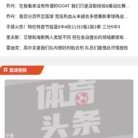
乔丹：在我看来没有所谓的GOAT 我们只是汲取经验&推动比赛发
展
乔丹：我百分百怀念篮球 竞技热血从未褪去多想重新拿球再战一
场
手感火热！特伦特首节投篮6中4砍11分2板1助1断 三分5中3
里夫斯：艾顿和海斯两人类型不同 但在各自擅长的领域都很有效
率
雷迪克：高尔夫是我们队内很好的粘合剂 队员们能借此尽情放松
篮球视频
宁波