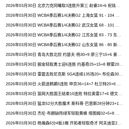
20+15 邹阳18+5
2026年03月30日 北京力克同曦取3连胜升第三 赵睿24+6 祝铭震1
9分 郭昊文缺阵
2026年03月30日 WCBA季后赛1/4决赛G2 上海女篮 91 - 104 四
川女篮 全场集锦
2026年03月30日 WCBA季后赛1/4决赛G2 武汉女篮 68 - 101 山
西女篮 全场集锦
2026年03月30日 WCBA季后赛1/4决赛G2 江苏女篮 83 - 73 东莞
女篮 全场集锦
2026年03月30日 WCBA季后赛1/4决赛G2 山东女篮 86 - 80 新疆
女篮 全场集锦
2026年03月30日 青岛大胜北控 约瑟夫·杨30+9 廖三宁15+6 豪斯
14中1
2026年03月30日 掘金轻取勇士迎6连胜 约基奇25+15+8 穆雷20+
6+7 波津23分
2026年03月30日 雷霆击败尼克斯 SGA连续135场20+ 布伦森30分
唐斯15+18
2026年03月30日 火箭送鹈鹕5连败 申京36+14+7 杜兰特20+6 锡
安18分
2026年03月30日 篮网大胜国王结束10连败 特拉奥雷17+6 德文·
卡特20+8
2026年03月30日 猛龙52分大胜魔术 斯科蒂·巴恩斯28分钟23+15
班凯罗14中3
2026年03月30日 杰伦·布朗缺阵绿军轻取黄蜂 塔图姆32+5+8 普
理查德28+6+6
2026年03月30日 杨瀚森6分4板1帽 开拓者轻取奇才 阿夫迪亚20+