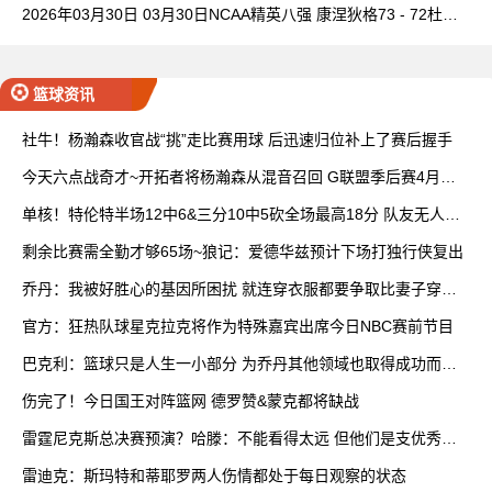
7+5 卡马拉23+7
2026年03月30日 03月30日NCAA精英八强 康涅狄格73 - 72杜克
全场集锦
篮球资讯
社牛！杨瀚森收官战“挑”走比赛用球 后迅速归位补上了赛后握手
今天六点战奇才~开拓者将杨瀚森从混音召回 G联盟季后赛4月开
打
单核！特伦特半场12中6&三分10中5砍全场最高18分 队友无人上
双
剩余比赛需全勤才够65场~狼记：爱德华兹预计下场打独行侠复出
乔丹：我被好胜心的基因所困扰 就连穿衣服都要争取比妻子穿得
快
官方：狂热队球星克拉克将作为特殊嘉宾出席今日NBC赛前节目
巴克利：篮球只是人生一小部分 为乔丹其他领域也取得成功而自
豪
伤完了！今日国王对阵篮网 德罗赞&蒙克都将缺战
雷霆尼克斯总决赛预演？哈滕：不能看得太远 但他们是支优秀球
队
雷迪克：斯玛特和蒂耶罗两人伤情都处于每日观察的状态