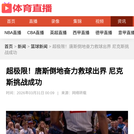
首页
直播
录像
集锦
视频
资讯
NBA直播
CBA直播
英超直播
西甲直播
德甲直播
意甲直
首页
>
新闻
>
篮球新闻
>
超极限！唐斯倒地奋力救球出界 尼克斯挑
战成功
超极限！唐斯倒地奋力救球出界 尼克
斯挑战成功
时间：2026年03月31日 00:09
|
来源：网络转载