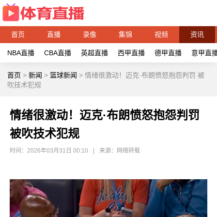
首页
直播
录像
集锦
视频
资讯
NBA直播
CBA直播
英超直播
西甲直播
德甲直播
意甲直
首页
>
新闻
>
篮球新闻
>
情绪很激动！迈克·布朗愤怒抱怨判罚 被
吹技术犯规
情绪很激动！迈克·布朗愤怒抱怨判罚
被吹技术犯规
时间：2026年03月31日 00:10
|
来源：网络转载