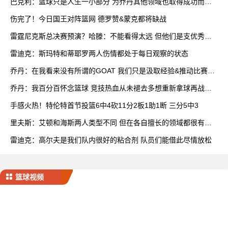
巴克利：篮球只是人生一小部分 为乔丹其他领域也取得成功而自
豪
伤完了！今日国王对阵篮网 德罗赞&蒙克都将缺战
雷霆尼克斯总决赛预演？哈滕：不能看得太远 但他们是支优秀球
队
雷迪克：斯玛特和蒂耶罗两人伤情都处于每日观察的状态
乔丹：在我看来没有所谓的GOAT 我们只是汲取经验&推动比赛发
展
乔丹：我百分百怀念篮球 竞技热血从未褪去多想重新拿球再战一
场
手感火热！特伦特首节投篮6中4砍11分2板1助1断 三分5中3
里夫斯：艾顿和海斯两人类型不同 但在各自擅长的领域都很有效
率
雷迪克：高尔夫是我们队内很好的粘合剂 队员们能借此尽情放松
篮球视频