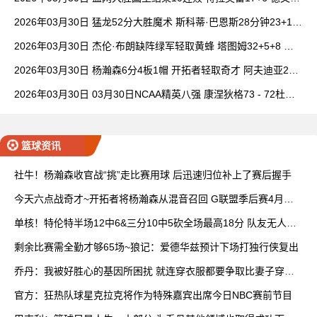
卡特20+8
2026年03月30日 猛龙52分大胜魔术 斯科蒂·巴恩斯28分钟23+15
班凯罗14中3
2026年03月30日 杰伦·布朗缺阵绿军轻取黄蜂 塔图姆32+5+8 普
理查德28+6+6
2026年03月30日 杨瀚森6分4板1帽 开拓者轻取奇才 阿夫迪亚20+
7+5 卡马拉23+7
2026年03月30日 03月30日NCAA精英八强 康涅狄格73 - 72杜克
全场集锦
篮球资讯
社牛！杨瀚森收官战“挑”走比赛用球 后迅速归位补上了赛后握手
今天六点战奇才~开拓者将杨瀚森从混音召回 G联盟季后赛4月开
打
单核！特伦特半场12中6&三分10中5砍全场最高18分 队友无人上
双
剩余比赛需全勤才够65场~狼记：爱德华兹预计下场打独行侠复出
乔丹：我被好胜心的基因所困扰 就连穿衣服都要争取比妻子穿得
快
官方：狂热队球星克拉克将作为特殊嘉宾出席今日NBC赛前节目