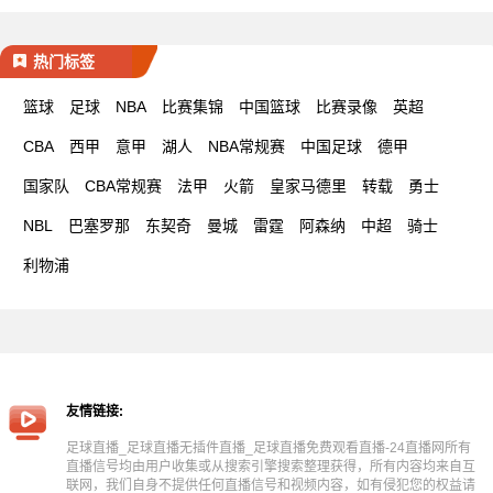
热门标签
篮球
足球
NBA
比赛集锦
中国篮球
比赛录像
英超
CBA
西甲
意甲
湖人
NBA常规赛
中国足球
德甲
国家队
CBA常规赛
法甲
火箭
皇家马德里
转载
勇士
NBL
巴塞罗那
东契奇
曼城
雷霆
阿森纳
中超
骑士
利物浦
友情链接:
足球直播_足球直播无插件直播_足球直播免费观看直播-24直播网所有
直播信号均由用户收集或从搜索引擎搜索整理获得，所有内容均来自互
联网，我们自身不提供任何直播信号和视频内容，如有侵犯您的权益请