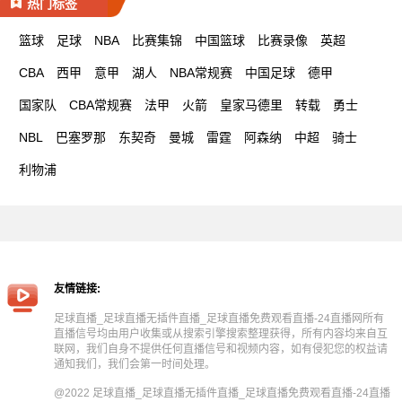
热门标签
篮球
足球
NBA
比赛集锦
中国篮球
比赛录像
英超
CBA
西甲
意甲
湖人
NBA常规赛
中国足球
德甲
国家队
CBA常规赛
法甲
火箭
皇家马德里
转载
勇士
NBL
巴塞罗那
东契奇
曼城
雷霆
阿森纳
中超
骑士
利物浦
友情链接:
足球直播_足球直播无插件直播_足球直播免费观看直播-24直播网所有
直播信号均由用户收集或从搜索引擎搜索整理获得，所有内容均来自互
联网，我们自身不提供任何直播信号和视频内容，如有侵犯您的权益请
通知我们，我们会第一时间处理。
@2022 足球直播_足球直播无插件直播_足球直播免费观看直播-24直播