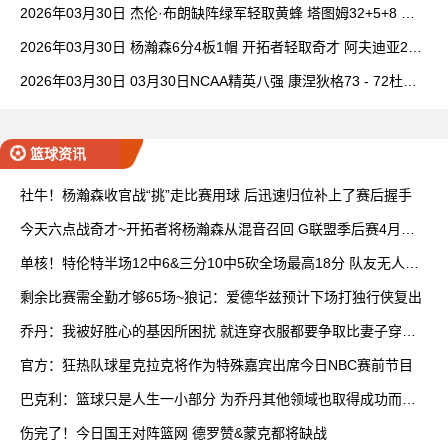
班凯罗14中3
2026年03月30日 杰伦·布朗缺阵绿军轻取黄蜂 塔图姆32+5+8 普
理查德28+6+6
2026年03月30日 杨瀚森6分4板1帽 开拓者轻取奇才 阿夫迪亚20+
7+5 卡马拉23+7
2026年03月30日 03月30日NCAA精英八强 康涅狄格73 - 72杜克
全场集锦
篮球资讯
社牛！杨瀚森收官战“挑”走比赛用球 后迅速归位补上了赛后握手
今天六点战奇才~开拓者将杨瀚森从混音召回 G联盟季后赛4月开
打
单核！特伦特半场12中6&三分10中5砍全场最高18分 队友无人上
双
剩余比赛需全勤才够65场~狼记：爱德华兹预计下场打独行侠复出
乔丹：我被好胜心的基因所困扰 就连穿衣服都要争取比妻子穿得
快
官方：狂热队球星克拉克将作为特殊嘉宾出席今日NBC赛前节目
巴克利：篮球只是人生一小部分 为乔丹其他领域也取得成功而自
豪
伤完了！今日国王对阵篮网 德罗赞&蒙克都将缺战