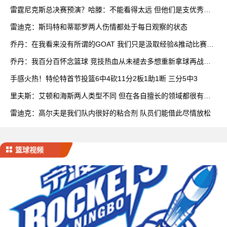
雷霆尼克斯总决赛预演？哈滕：不能看得太远 但他们是支优秀球
队
雷迪克：斯玛特和蒂耶罗两人伤情都处于每日观察的状态
乔丹：在我看来没有所谓的GOAT 我们只是汲取经验&推动比赛发
展
乔丹：我百分百怀念篮球 竞技热血从未褪去多想重新拿球再战一
场
手感火热！特伦特首节投篮6中4砍11分2板1助1断 三分5中3
里夫斯：艾顿和海斯两人类型不同 但在各自擅长的领域都很有效
率
雷迪克：高尔夫是我们队内很好的粘合剂 队员们能借此尽情放松
篮球视频