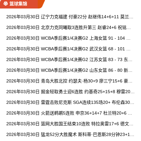
篮球集锦
2026年03月30日 辽宁力克福建 付豪22分 赵继伟14+6+11 莫兰德
20+15 邹阳18+5
2026年03月30日 北京力克同曦取3连胜升第三 赵睿24+6 祝铭震1
9分 郭昊文缺阵
2026年03月30日 WCBA季后赛1/4决赛G2 上海女篮 91 - 104 四
川女篮 全场集锦
2026年03月30日 WCBA季后赛1/4决赛G2 武汉女篮 68 - 101 山
西女篮 全场集锦
2026年03月30日 WCBA季后赛1/4决赛G2 江苏女篮 83 - 73 东莞
女篮 全场集锦
2026年03月30日 WCBA季后赛1/4决赛G2 山东女篮 86 - 80 新疆
女篮 全场集锦
2026年03月30日 青岛大胜北控 约瑟夫·杨30+9 廖三宁15+6 豪斯
14中1
2026年03月30日 掘金轻取勇士迎6连胜 约基奇25+15+8 穆雷20+
6+7 波津23分
2026年03月30日 雷霆击败尼克斯 SGA连续135场20+ 布伦森30分
唐斯15+18
2026年03月30日 火箭送鹈鹕5连败 申京36+14+7 杜兰特20+6 锡
安18分
2026年03月30日 篮网大胜国王结束10连败 特拉奥雷17+6 德文·
卡特20+8
2026年03月30日 猛龙52分大胜魔术 斯科蒂·巴恩斯28分钟23+15