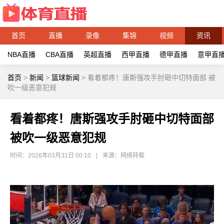
首页
直播
录像
集锦
视频
资讯
NBA直播
CBA直播
英超直播
西甲直播
德甲直播
意甲直
首页
>
新闻
>
篮球新闻
>
看着都疼！唐斯强攻手肘砸中切特面部 被
吹一级恶意犯规
看着都疼！唐斯强攻手肘砸中切特面部
被吹一级恶意犯规
时间：2026年03月31日 00:10
|
来源：网络转载