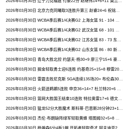
2026年03月30日 辽宁力克福建 付豪22分 赵继伟14+6+11 莫兰德
20+15 邹阳18+5
2026年03月30日 北京力克同曦取3连胜升第三 赵睿24+6 祝铭震1
9分 郭昊文缺阵
2026年03月30日 WCBA季后赛1/4决赛G2 上海女篮 91 - 104 四
川女篮 全场集锦
2026年03月30日 WCBA季后赛1/4决赛G2 武汉女篮 68 - 101 山
西女篮 全场集锦
2026年03月30日 WCBA季后赛1/4决赛G2 江苏女篮 83 - 73 东莞
女篮 全场集锦
2026年03月30日 WCBA季后赛1/4决赛G2 山东女篮 86 - 80 新疆
女篮 全场集锦
2026年03月30日 青岛大胜北控 约瑟夫·杨30+9 廖三宁15+6 豪斯
14中1
2026年03月30日 掘金轻取勇士迎6连胜 约基奇25+15+8 穆雷20+
6+7 波津23分
2026年03月30日 雷霆击败尼克斯 SGA连续135场20+ 布伦森30分
唐斯15+18
2026年03月30日 火箭送鹈鹕5连败 申京36+14+7 杜兰特20+6 锡
安18分
2026年03月30日 篮网大胜国王结束10连败 特拉奥雷17+6 德文·
卡特20+8
2026年03月30日 猛龙52分大胜魔术 斯科蒂·巴恩斯28分钟23+15
班凯罗14中3
2026年03月30日 杰伦·布朗缺阵绿军轻取黄蜂 塔图姆32+5+8 普
理查德28+6+6
2026年03月30日 杨瀚森6分4板1帽 开拓者轻取奇才 阿夫迪亚20+