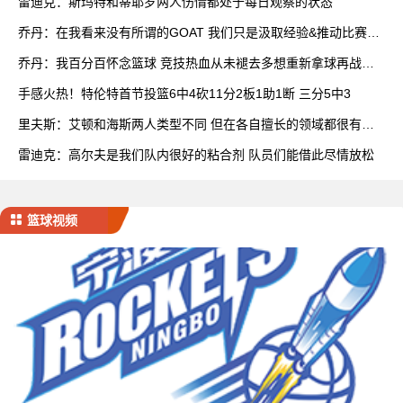
雷迪克：斯玛特和蒂耶罗两人伤情都处于每日观察的状态
乔丹：在我看来没有所谓的GOAT 我们只是汲取经验&推动比赛发
展
乔丹：我百分百怀念篮球 竞技热血从未褪去多想重新拿球再战一
场
手感火热！特伦特首节投篮6中4砍11分2板1助1断 三分5中3
里夫斯：艾顿和海斯两人类型不同 但在各自擅长的领域都很有效
率
雷迪克：高尔夫是我们队内很好的粘合剂 队员们能借此尽情放松
篮球视频