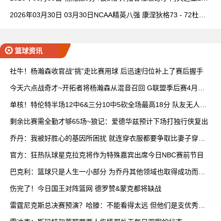
7+5 卡马拉23+7
2026年03月30日 03月30日NCAA精英八强 康涅狄格73 - 72杜克
全场集锦
篮球资讯
社牛！杨瀚森收官战“挑”走比赛用球 后迅速归位补上了赛后握手
今天六点战奇才~开拓者将杨瀚森从混音召回 G联盟季后赛4月开
打
单核！特伦特半场12中6&三分10中5砍全场最高18分 队友无人上
双
剩余比赛需全勤才够65场~狼记：爱德华兹预计下场打独行侠复出
乔丹：我被好胜心的基因所困扰 就连穿衣服都要争取比妻子穿得
快
官方：狂热队球星克拉克将作为特殊嘉宾出席今日NBC赛前节目
巴克利：篮球只是人生一小部分 为乔丹其他领域也取得成功而自
豪
伤完了！今日国王对阵篮网 德罗赞&蒙克都将缺战
雷霆尼克斯总决赛预演？哈滕：不能看得太远 但他们是支优秀球
队